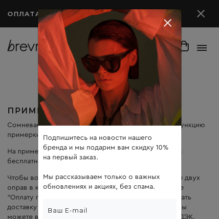
ОПЛАТА ПОСЛЕ ПРИМЕРКИ
ПРИМЕРКА ДОМА
Сомневаетесь, какие очки выбрать? Мы запустили функцию
примерки.
Подпишитесь на новости нашего
бренда и мы подарим вам скидку 10%
На примерку можно заказать до двух оправ*. Услуга
на первый заказ.
бесплатная даже если ни одни очки не подойдут.
Мы рассказываем только о важных
Чтобы воспользоваться услугой положите не более двух
обновлениях и акциях, без спама.
оправ в корзину и при оформлении заказа выберите
"Оплату после примерки". Далее можно будет выбрать
доставку до пункта СДЭК. При оформлении заказа Вы
можете выбрать доставку с примеркой до пункта СДЭК.