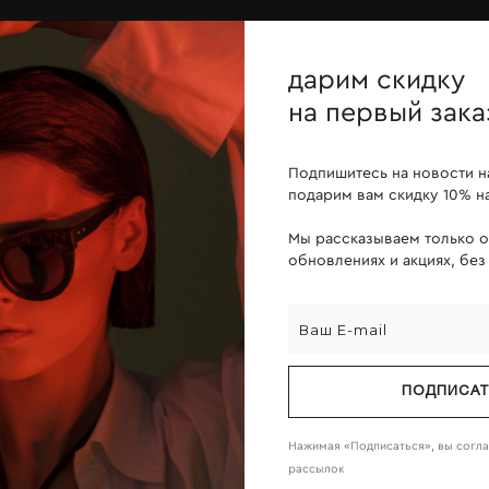
ОПЛАТА ПОСЛЕ ПРИМЕРКИ
дарим скидку
йн
линзы
о компании
на первый зака
Подпишитесь на новости н
подарим вам скидку 10% на
Мы рассказываем только 
обновлениях и акциях, без
ПОДПИСА
Нажимая «Подписаться», вы согл
рассылок