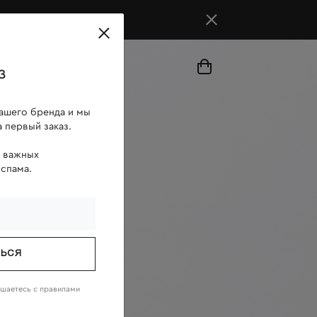
магазины
з
ашего бренда и мы
 первый заказ.
о важных
 спама.
ТЬСЯ
ашаетесь c
правилами