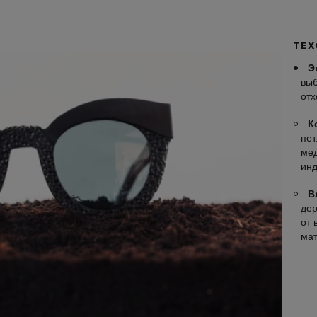
ТЕХ
Э
выб
отх
К
пет
мед
инд
В
дер
от 
ма