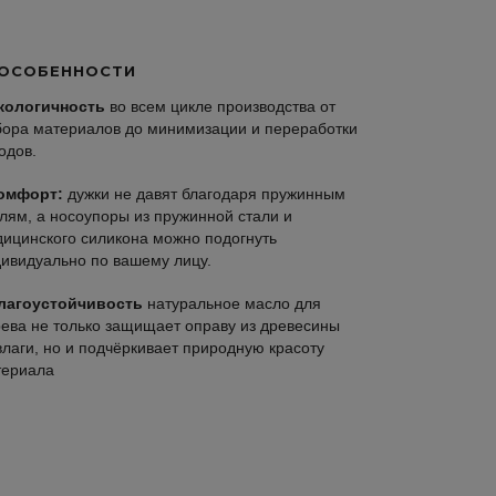
ОСОБЕННОСТИ
кологичность
во всем цикле производства от
ора материалов до минимизации и переработки
одов.
омфорт:
дужки не давят благодаря пружинным
лям, а носоупоры из пружинной стали и
ицинского силикона можно подогнуть
ивидуально по вашему лицу.
лагоустойчивость
натуральное масло для
ева не только защищает оправу из древесины
влаги, но и подчёркивает природную красоту
териала