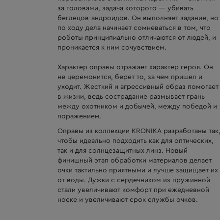
за головами, задача которого — убивать
беглецов-андроидов. Он выполняет задание, но
по ходу дела начинает сомневаться в том, что
роботы принципиально отличаются от людей, и
проникается к ним сочувствием.
Характер оправы отражает характер героя. Он
не церемонится, берет то, за чем пришел и
уходит. Жесткий и агрессивный образ помогает
в жизни, ведь сострадание размывает грань
между охотником и добычей, между победой и
поражением.
Оправы из коллекции KRONIKA разработаны так
чтобы идеально подходить как для оптических,
так и для солнцезащитных линз. Новый
финишный этап обработки материалов делает
очки тактильно приятными и лучше защищает их
от воды. Дужки с сердечником из пружинной
стали увеличивают комфорт при ежедневной
носке и увеличивают срок службы очков.