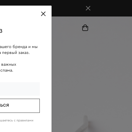
магазины
з
ашего бренда и мы
 первый заказ.
о важных
 спама.
ТЬСЯ
ашаетесь c
правилами