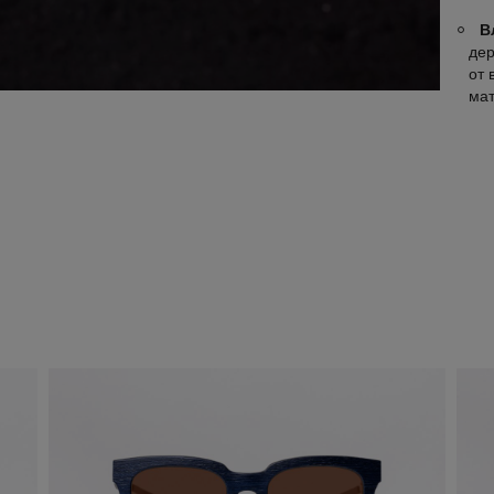
В
дер
от 
ма