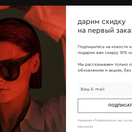
ОПЛАТА ПОСЛЕ ПРИМЕРКИ
дарим скидку
йн
линзы
о компании
на первый зака
Подпишитесь на новости н
подарим вам скидку 10% на
Мы рассказываем только 
обновлениях и акциях, без
ПОДПИСА
Нажимая «Подписаться», вы согл
рассылок