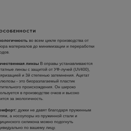
ОСОБЕННОСТИ
кологичность
во всем цикле производства от
ора материалов до минимизации и переработки
одов.
ачественная линзы
В оправы устанавливаются
татные линзы с защитой от УФ-лучей (UV400),
яризацией и 3й степенью затемнения. Ацетат
люлозы - это биоразлагаемый пластик
тительного происхождения. Он широко
ользуется в производстве очков и высоко
ится за экологичность.
омфорт:
дужки не давят благодаря пружинным
лям, а носоупоры из пружинной стали и
ицинского силикона можно подогнуть
ивидуально по вашему лицу.