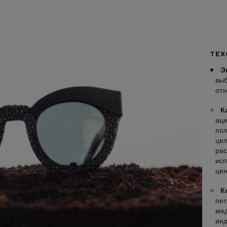
ТЕХ
Э
выб
отх
К
аце
пол
цел
рас
исп
цен
К
пет
мед
инд