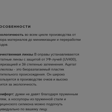
ОСОБЕННОСТИ
кологичность
во всем цикле производства от
ора материалов до минимизации и переработки
одов.
ачественная линзы
В оправы устанавливаются
татные линзы с защитой от УФ-лучей (UV400),
яризацией и 3й степенью затемнения. Ацетат
люлозы - это биоразлагаемый пластик
тительного происхождения. Он широко
ользуется в производстве очков и высоко
ится за экологичность.
омфорт:
дужки не давят благодаря пружинным
лям, а носоупоры из пружинной стали и
ицинского силикона можно подогнуть
ивидуально по вашему лицу.