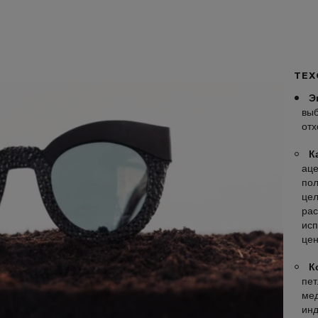
ТЕХ
Э
выб
отх
К
аце
пол
цел
рас
исп
цен
К
пет
мед
инд