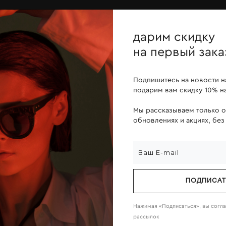
ОПЛАТА ПОСЛЕ ПРИМЕРКИ
дарим скидку
йн
линзы
о компании
на первый зака
Подпишитесь на новости н
подарим вам скидку 10% на
Мы рассказываем только 
обновлениях и акциях, без
ПОДПИСА
Нажимая «Подписаться», вы согл
рассылок