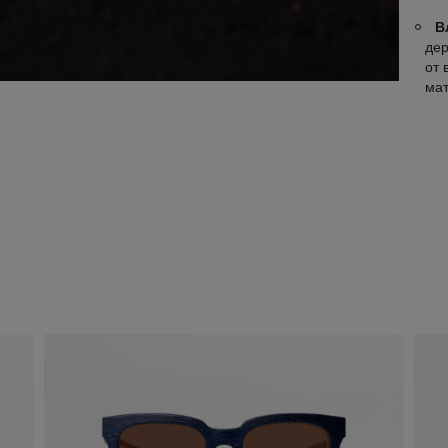
В
дер
от 
ма