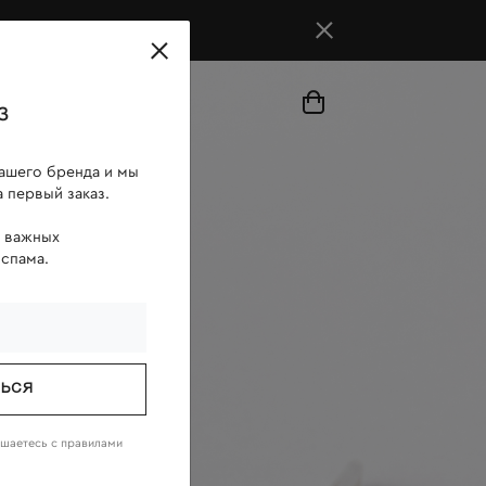
магазины
з
ашего бренда и мы
 первый заказ.
о важных
 спама.
ТЬСЯ
ашаетесь c
правилами