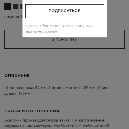
ПОДПИСАТЬСЯ
черная береза
тёмно-серый
Нажимая «Подписаться», вы соглашаетесь c
правилами рассылок
ОПИСАНИЕ
Ширина линзы: 54 мм, Ширина мостика: 20 мм, Длина
дужек: 143мм,
СРОКИ ИЗГОТОВЛЕНИЯ
Все очки производятся под заказ. На изготовление
оправы нашим мастерам требуется 3-5 рабочих дней.