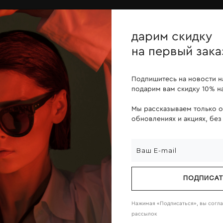
ОПЛАТА ПОСЛЕ ПРИМЕРКИ
дарим скидку
йн
линзы
о компании
на первый зака
Подпишитесь на новости н
подарим вам скидку 10% на
Мы рассказываем только 
обновлениях и акциях, без
ПОДПИСА
Нажимая «Подписаться», вы согл
рассылок