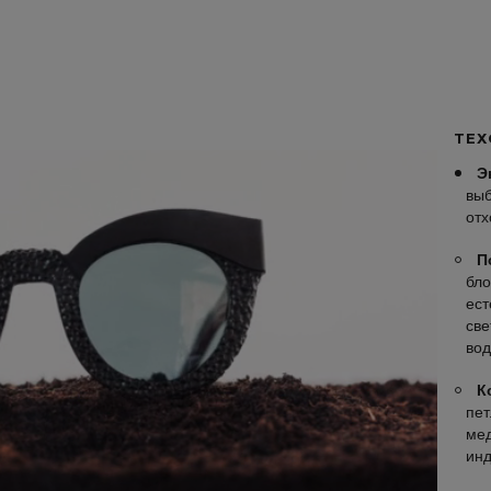
ТЕХ
Э
выб
отх
П
бло
ест
све
вод
К
пет
мед
инд