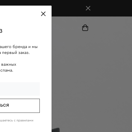
магазины
з
ашего бренда и мы
 первый заказ.
о важных
 спама.
ТЬСЯ
ашаетесь c
правилами