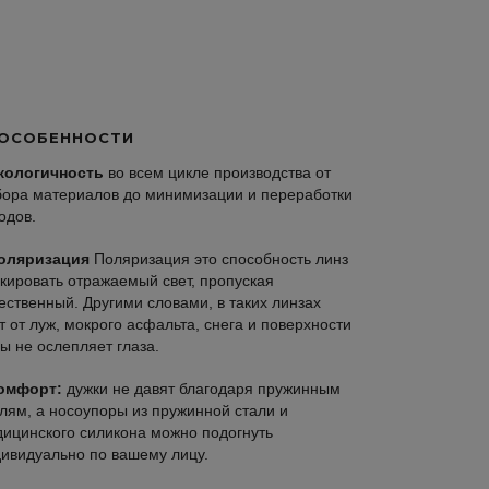
ОСОБЕННОСТИ
кологичность
во всем цикле производства от
ора материалов до минимизации и переработки
одов.
оляризация
Поляризация это способность линз
кировать отражаемый свет, пропуская
ественный. Другими словами, в таких линзах
т от луж, мокрого асфальта, снега и поверхности
ы не ослепляет глаза.
омфорт:
дужки не давят благодаря пружинным
лям, а носоупоры из пружинной стали и
ицинского силикона можно подогнуть
ивидуально по вашему лицу.