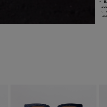
В
дер
от 
ма