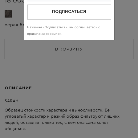
18 000 ₽
ПОДПИСАТЬСЯ
серая береза
прозрачные
Нажимая «Подписаться», вы соглашаетесь c
правилами рассылок
ОПИСАНИЕ
SARAH
Образец стойкости характера и выносливости. Ее
угловатый характер и резкий образ фильтруют лишних
людей, оставляя только тех, с кем она сама хочет
общаться.