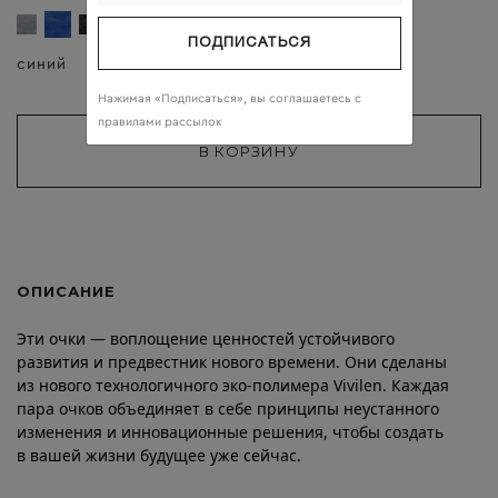
ПОДПИСАТЬСЯ
синий
тёмно-серый
Нажимая «Подписаться», вы соглашаетесь c
правилами рассылок
ОПИСАНИЕ
Эти очки — воплощение ценностей устойчивого
развития и предвестник нового времени. Они сделаны
из нового технологичного эко-полимера Vivilen. Каждая
пара очков объединяет в себе принципы неустанного
изменения и инновационные решения, чтобы создать
в вашей жизни будущее уже сейчас.