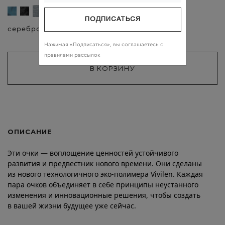
ПОДПИСАТЬСЯ
серебро
прозрачные
Нажимая «Подписаться», вы соглашаетесь c
правилами рассылок
ОПИСАНИЕ
Эти очки — воплощение ценностей устойчивого
развития и предвестник нового времени. Они сделаны
из нового технологичного эко-полимера Vivilen. Каждая
пара очков объединяет в себе принципы неустанного
изменения и инновационные решения, чтобы создать
в вашей жизни будущее уже сейчас.