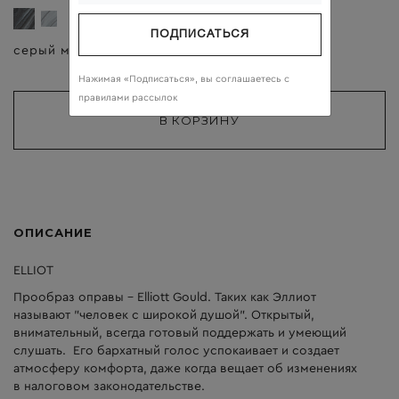
ПОДПИСАТЬСЯ
серый мрамор
прозрачные
Нажимая «Подписаться», вы соглашаетесь c
правилами рассылок
ОПИСАНИЕ
ELLIOT
Прообраз оправы - Elliott Gould. Таких как Эллиот
называют "человек с широкой душой". Открытый,
внимательный, всегда готовый поддержать и умеющий
слушать. Его бархатный голос успокаивает и создает
атмосферу комфорта, даже когда вещает об изменениях
в налоговом законодательстве.