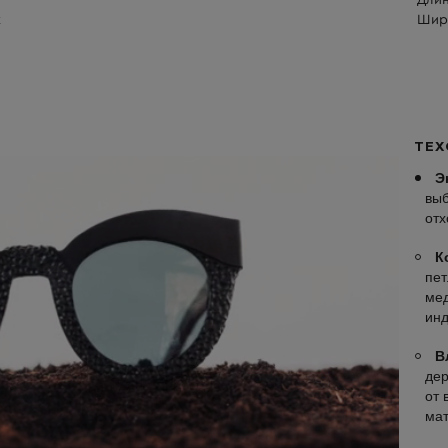
Длин
х
Шири
ТЕХ
Э
выб
отх
К
пет
мед
инд
В
дер
от 
ма