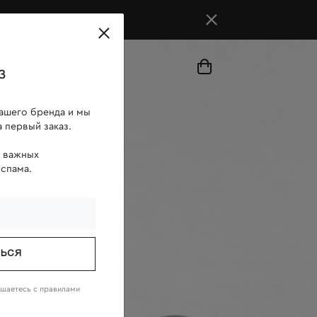
магазины
з
ашего бренда и мы
 первый заказ.
о важных
 спама.
ТЬСЯ
ашаетесь c
правилами