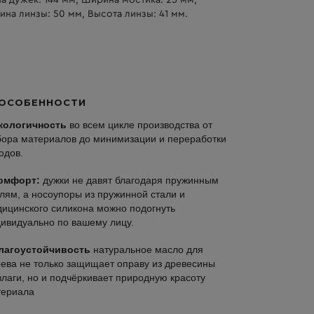
а дужек: 144 мм, Ширина мостика: 25 мм,
на линзы: 50 мм, Высота линзы: 41 мм.
ОСОБЕННОСТИ
кологичность
во всем цикле производства от
ора материалов до минимизации и переработки
одов.
омфорт:
дужки не давят благодаря пружинным
лям, а носоупоры из пружинной стали и
ицинского силикона можно подогнуть
ивидуально по вашему лицу.
лагоустойчивость
натуральное масло для
ева не только защищает оправу из древесины
влаги, но и подчёркивает природную красоту
териала