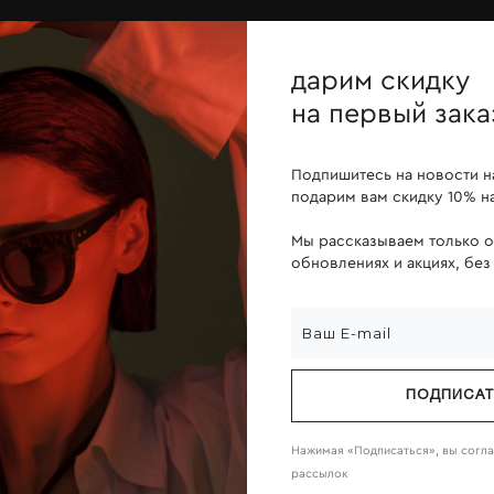
ОПЛАТА ПОСЛЕ ПРИМЕРКИ
дарим скидку
йн
линзы
о компании
на первый зака
Подпишитесь на новости н
подарим вам скидку 10% на
Мы рассказываем только 
обновлениях и акциях, без
ПОДПИСА
Нажимая «Подписаться», вы согл
рассылок