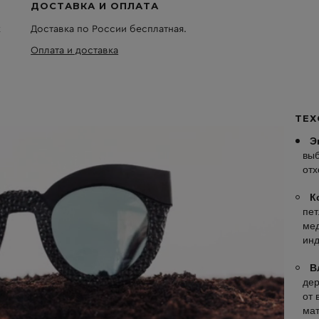
ДОСТАВКА И ОПЛАТА
х
Доставка по России бесплатная.
Оплата и доставка
ТЕХ
Э
выб
отх
К
пет
мед
инд
В
дер
от 
ма