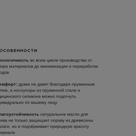
ОСОБЕННОСТИ
кологичность
во всем цикле производства от
ора материалов до минимизации и переработки
одов.
омфорт:
дужки не давят благодаря пружинным
лям, а носоупоры из пружинной стали и
ицинского силикона можно подогнуть
ивидуально по вашему лицу.
лагоустойчивость
натуральное масло для
ева не только защищает оправу из древесины
влаги, но и подчёркивает природную красоту
териала