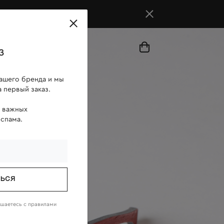
магазины
з
ашего бренда и мы
 первый заказ.
о важных
 спама.
ТЬСЯ
ашаетесь c
правилами