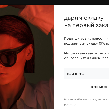
ОПЛАТА ПОСЛЕ ПРИМЕРКИ
дарим скидку
йн
линзы
о компании
на первый зака
Подпишитесь на новости н
подарим вам скидку 10% на
Мы рассказываем только 
обновлениях и акциях, без
ПОДПИСА
Нажимая «Подписаться», вы согл
рассылок